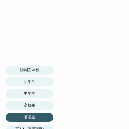
勧学院 本校
小学生
中学生
高校生
茗溪生
完トレ(演習講座)