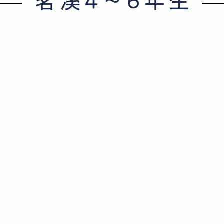
茗
溪４〜６
年生