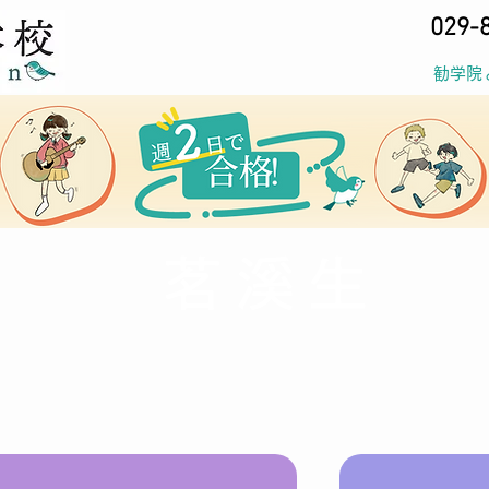
029-
勧学院
茗溪生