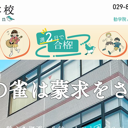
029-
勧学院
の雀は蒙求を