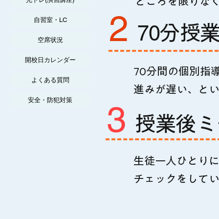
ところを限りな
2
自習室・LC
70
分授
空席状況
開校日カレンダー
70分間の個別指
よくある質問
​進みが遅い、と
安全・防犯対策
3
​授業後
​生徒一人ひとり
チェックをして