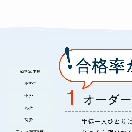
勧学院 本校
小学生
1
​オーダ
中学生
高校生
茗溪生
​生徒一人ひとり
完トレ(演習講座)