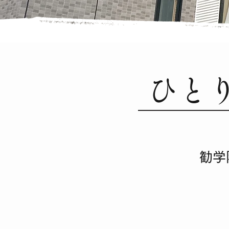
ひと
勧学